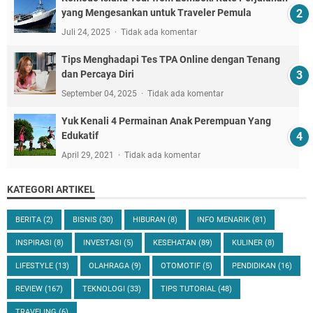
yang Mengesankan untuk Traveler Pemula
Juli 24, 2025
Tidak ada komentar
Tips Menghadapi Tes TPA Online dengan Tenang
dan Percaya Diri
September 04, 2025
Tidak ada komentar
Yuk Kenali 4 Permainan Anak Perempuan Yang
Edukatif
April 29, 2021
Tidak ada komentar
KATEGORI ARTIKEL
BERITA
(2)
BISNIS
(30)
HIBURAN
(8)
INFO MENARIK
(81)
INSPIRASI
(8)
INVESTASI
(5)
KESEHATAN
(89)
KULINER
(8)
LIFESTYLE
(13)
OLAHRAGA
(9)
OTOMOTIF
(5)
PENDIDIKAN
(16)
REVIEW
(167)
TEKNOLOGI
(33)
TIPS TUTORIAL
(48)
TRAVELING
(6)