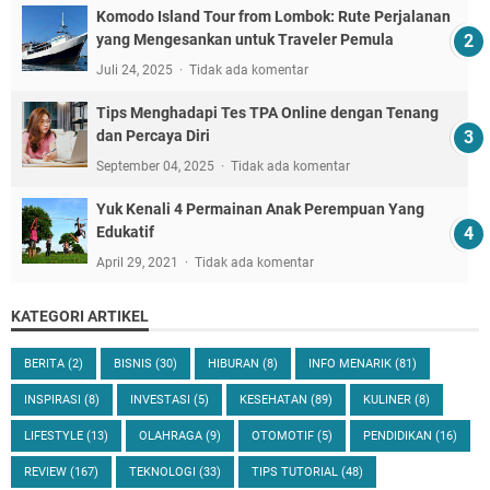
Komodo Island Tour from Lombok: Rute Perjalanan
yang Mengesankan untuk Traveler Pemula
Juli 24, 2025
Tidak ada komentar
Tips Menghadapi Tes TPA Online dengan Tenang
dan Percaya Diri
September 04, 2025
Tidak ada komentar
Yuk Kenali 4 Permainan Anak Perempuan Yang
Edukatif
April 29, 2021
Tidak ada komentar
KATEGORI ARTIKEL
BERITA
(2)
BISNIS
(30)
HIBURAN
(8)
INFO MENARIK
(81)
INSPIRASI
(8)
INVESTASI
(5)
KESEHATAN
(89)
KULINER
(8)
LIFESTYLE
(13)
OLAHRAGA
(9)
OTOMOTIF
(5)
PENDIDIKAN
(16)
REVIEW
(167)
TEKNOLOGI
(33)
TIPS TUTORIAL
(48)