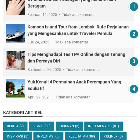
Beragam
Februari 11, 2025
Tidak ada komentar
Komodo Island Tour from Lombok: Rute Perjalanan
yang Mengesankan untuk Traveler Pemula
Juli 24, 2025
Tidak ada komentar
Tips Menghadapi Tes TPA Online dengan Tenang
dan Percaya Diri
September 04, 2025
Tidak ada komentar
Yuk Kenali 4 Permainan Anak Perempuan Yang
Edukatif
April 29, 2021
Tidak ada komentar
KATEGORI ARTIKEL
BERITA
(2)
BISNIS
(30)
HIBURAN
(8)
INFO MENARIK
(81)
INSPIRASI
(8)
INVESTASI
(5)
KESEHATAN
(89)
KULINER
(8)