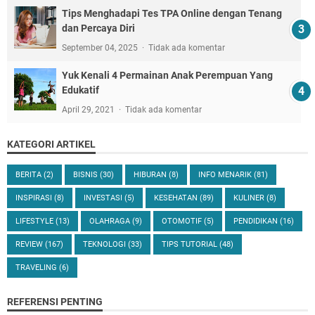
Tips Menghadapi Tes TPA Online dengan Tenang
dan Percaya Diri
September 04, 2025
Tidak ada komentar
Yuk Kenali 4 Permainan Anak Perempuan Yang
Edukatif
April 29, 2021
Tidak ada komentar
KATEGORI ARTIKEL
BERITA
(2)
BISNIS
(30)
HIBURAN
(8)
INFO MENARIK
(81)
INSPIRASI
(8)
INVESTASI
(5)
KESEHATAN
(89)
KULINER
(8)
LIFESTYLE
(13)
OLAHRAGA
(9)
OTOMOTIF
(5)
PENDIDIKAN
(16)
REVIEW
(167)
TEKNOLOGI
(33)
TIPS TUTORIAL
(48)
TRAVELING
(6)
REFERENSI PENTING