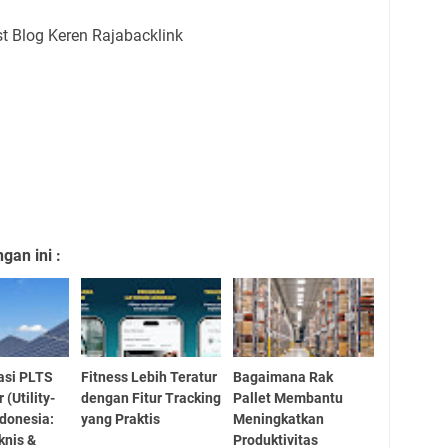
an ini :
asi PLTS
Fitness Lebih Teratur
Bagaimana Rak
 (Utility-
dengan Fitur Tracking
Pallet Membantu
ndonesia:
yang Praktis
Meningkatkan
knis &
Produktivitas