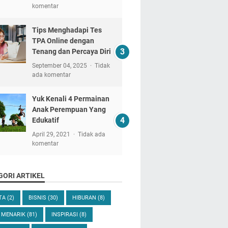
komentar
Tips Menghadapi Tes
TPA Online dengan
Tenang dan Percaya Diri
September 04, 2025
Tidak
ada komentar
Yuk Kenali 4 Permainan
Anak Perempuan Yang
Edukatif
April 29, 2021
Tidak ada
komentar
GORI ARTIKEL
ITA
(2)
BISNIS
(30)
HIBURAN
(8)
 MENARIK
(81)
INSPIRASI
(8)