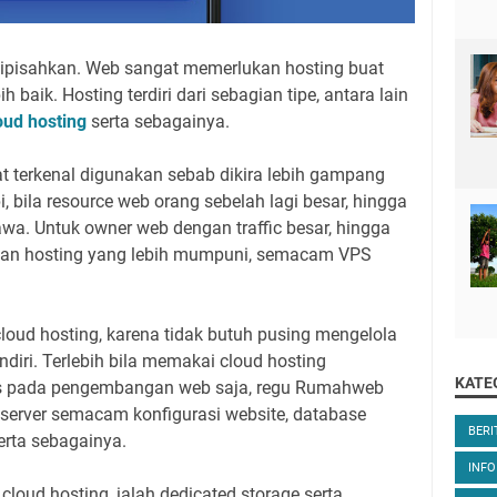
 dipisahkan. Web sangat memerlukan hosting buat
h baik. Hosting terdiri dari sebagian tipe, antara lain
oud hosting
serta sebagainya.
t terkenal digunakan sebab dikira lebih gampang
i, bila resource web orang sebelah lagi besar, hingga
awa. Untuk owner web dengan traffic besar, hingga
nan hosting yang lebih mumpuni, semacam VPS
oud hosting, karena tidak butuh pusing mengelola
diri. Terlebih bila memakai cloud hosting
KATE
s pada pengembangan web saja, regu Rumahweb
server semacam konfigurasi website, database
BER
erta sebagainya.
INFO
oud hosting, ialah dedicated storage serta