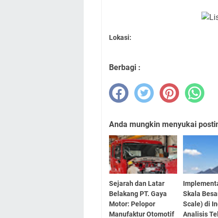
Lokasi:
Berbagi :
Anda mungkin menyukai posting
Sejarah dan Latar
Implement
Belakang PT. Gaya
Skala Besar
Motor: Pelopor
Scale) di I
Manufaktur Otomotif
Analisis Te