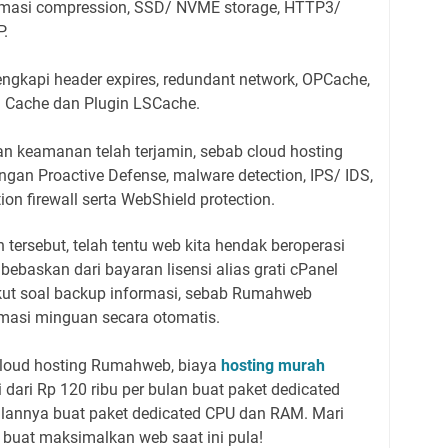
nformasi compression, SSD/ NVME storage, HTTP3/
P.
lengkapi header expires, redundant network, OPCache,
 Cache dan Plugin LSCache.
n keamanan telah terjamin, sebab cloud hosting
gan Proactive Defense, malware detection, IPS/ IDS,
ion firewall serta WebShield protection.
 tersebut, telah tentu web kita hendak beroperasi
ibebaskan dari bayaran lisensi alias grati cPanel
akut soal backup informasi, sebab Rumahweb
masi minguan secara otomatis.
 cloud hosting Rumahweb, biaya
hosting murah
 dari Rp 120 ribu per bulan buat paket dedicated
bulannya buat paket dedicated CPU dan RAM. Mari
buat maksimalkan web saat ini pula!