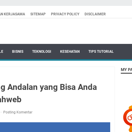
AN KERJASAMA
SITEMAP
PRIVACY POLICY
DISCLAIMER
LE
BISNIS
TEKNOLOGI
KESEHATAN
TIPS TUTORIAL
MY P
ng Andalan yang Bisa Anda
ahweb
Posting Komentar