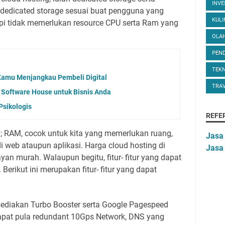
INVE
dedicated storage sesuai buat pengguna yang
KUL
i tidak memerlukan resource CPU serta Ram yang
OLA
PEND
TEK
Kamu Menjangkau Pembeli Digital
TRA
oftware House untuk Bisnis Anda
Psikologis
REFE
 RAM, cocok untuk kita yang memerlukan ruang,
Jasa
 web ataupun aplikasi. Harga cloud hosting di
Jasa
n murah. Walaupun begitu, fitur- fitur yang dapat
Berikut ini merupakan fitur- fitur yang dapat
ediakan Turbo Booster serta Google Pagespeed
dapat pula redundant 10Gps Network, DNS yang