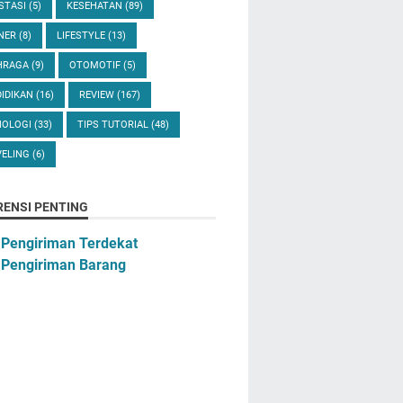
STASI
(5)
KESEHATAN
(89)
INER
(8)
LIFESTYLE
(13)
HRAGA
(9)
OTOMOTIF
(5)
IDIKAN
(16)
REVIEW
(167)
NOLOGI
(33)
TIPS TUTORIAL
(48)
VELING
(6)
RENSI PENTING
 Pengiriman Terdekat
 Pengiriman Barang