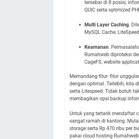
tersebar di 8 posisi, i
QUIC serta optimized PH
Multi Layer Caching
. Di
MySQL Cache, LiteSpeed
Keamanan
. Permasalaha
Rumahweb diproteksi den
CageFS, website applicat
Memandang fitur- fitur unggulan
dengan optimal. Terlebih, kita d
serta Litespeed. Tidak butuh t
membagikan opsi backup infor
Untuk yang tertarik mendaftar
sangat ramah di kantong. Mulai
storage serta Rp 470 ribu per 
pakai cloud hosting Rumahweb 