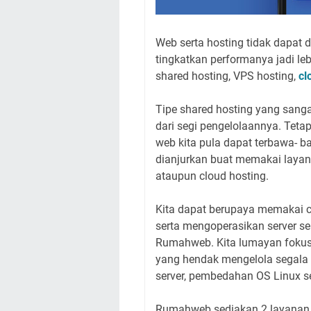
Web serta hosting tidak dapat
tingkatkan performanya jadi lebi
shared hosting, VPS hosting,
cl
Tipe shared hosting yang sanga
dari segi pengelolaannya. Tetap
web kita pula dapat terbawa- b
dianjurkan buat memakai laya
ataupun cloud hosting.
Kita dapat berupaya memakai cl
serta mengoperasikan server sen
Rumahweb. Kita lumayan foku
yang hendak mengelola segala 
server, pembedahan OS Linux s
Rumahweb sediakan 2 layanan cl