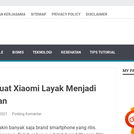
AN KERJASAMA
SITEMAP
PRIVACY POLICY
DISCLAIMER
LE
BISNIS
TEKNOLOGI
KESEHATAN
TIPS TUTORIAL
MY P
at Xiaomi Layak Menjadi
an
, 2021
Posting Komentar
akin banyak saja brand smartphone yang rilis.