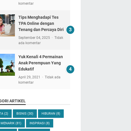
komentar
Tips Menghadapi Tes
TPA Online dengan
Tenang dan Percaya Diri
September 04, 2025
Tidak
ada komentar
Yuk Kenali 4 Permainan
Anak Perempuan Yang
Edukatif
April 29, 2021
Tidak ada
komentar
GORI ARTIKEL
ITA
(2)
BISNIS
(30)
HIBURAN
(8)
 MENARIK
(81)
INSPIRASI
(8)