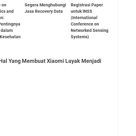
 on
Segera Menghubungi
Registrasi Paper
hics and
Jasa Recovery Data
untuk INSS
on:
(International
Pentingnya
Conference on
s dalam
Networked Sensing
 Kesehatan
Systems)
 Hal Yang Membuat Xiaomi Layak Menjadi