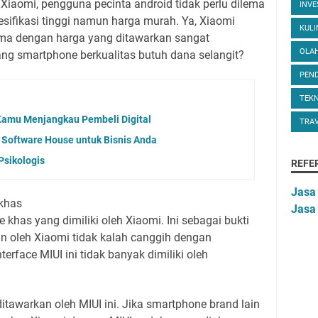
iaomi, pengguna pecinta android tidak perlu dilema
INVE
esifikasi tinggi namun harga murah. Ya, Xiaomi
KUL
tama dengan harga yang ditawarkan sangat
OLA
lang smartphone berkualitas butuh dana selangit?
PEND
TEK
Kamu Menjangkau Pembeli Digital
TRA
oftware House untuk Bisnis Anda
Psikologis
REFE
Jasa
 khas
Jasa
 khas yang dimiliki oleh Xiaomi. Ini sebagai bukti
kan oleh Xiaomi tidak kalah canggih dengan
erface MIUI ini tidak banyak dimiliki oleh
itawarkan oleh MIUI ini. Jika smartphone brand lain