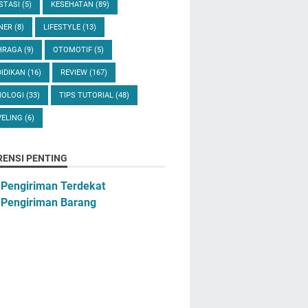
STASI
(5)
KESEHATAN
(89)
INER
(8)
LIFESTYLE
(13)
HRAGA
(9)
OTOMOTIF
(5)
IDIKAN
(16)
REVIEW
(167)
NOLOGI
(33)
TIPS TUTORIAL
(48)
VELING
(6)
RENSI PENTING
 Pengiriman Terdekat
 Pengiriman Barang