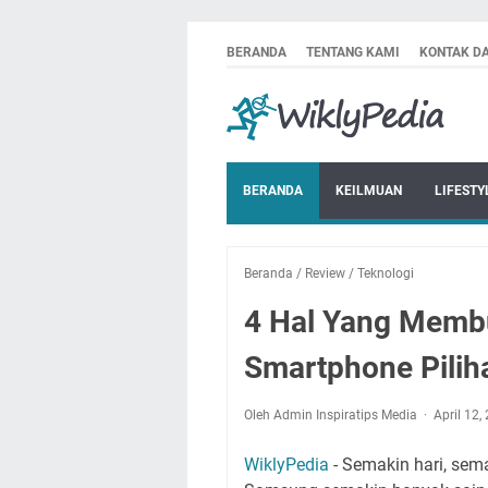
BERANDA
TENTANG KAMI
KONTAK D
BERANDA
KEILMUAN
LIFESTY
Beranda
/
Review
/
Teknologi
4 Hal Yang Membu
Smartphone Pilih
Oleh Admin Inspiratips Media
April 12
WiklyPedia
- Semakin hari, sem