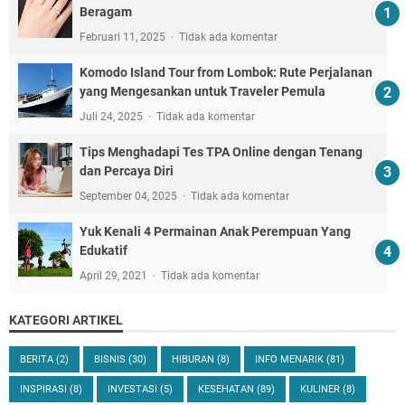
Beragam
Februari 11, 2025
Tidak ada komentar
Komodo Island Tour from Lombok: Rute Perjalanan
yang Mengesankan untuk Traveler Pemula
Juli 24, 2025
Tidak ada komentar
Tips Menghadapi Tes TPA Online dengan Tenang
dan Percaya Diri
September 04, 2025
Tidak ada komentar
Yuk Kenali 4 Permainan Anak Perempuan Yang
Edukatif
April 29, 2021
Tidak ada komentar
KATEGORI ARTIKEL
BERITA
(2)
BISNIS
(30)
HIBURAN
(8)
INFO MENARIK
(81)
INSPIRASI
(8)
INVESTASI
(5)
KESEHATAN
(89)
KULINER
(8)