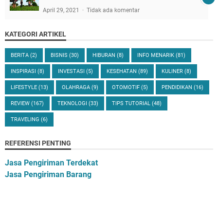
April 29, 2021
Tidak ada komentar
KATEGORI ARTIKEL
BERITA
(2)
BISNIS
(30)
HIBURAN
(8)
INFO MENARIK
(81)
INSPIRASI
(8)
INVESTASI
(5)
KESEHATAN
(89)
KULINER
(8)
LIFESTYLE
(13)
OLAHRAGA
(9)
OTOMOTIF
(5)
PENDIDIKAN
(16)
REVIEW
(167)
TEKNOLOGI
(33)
TIPS TUTORIAL
(48)
TRAVELING
(6)
REFERENSI PENTING
Jasa Pengiriman Terdekat
Jasa Pengiriman Barang