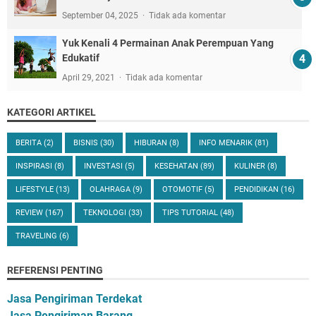
September 04, 2025
Tidak ada komentar
Yuk Kenali 4 Permainan Anak Perempuan Yang
Edukatif
April 29, 2021
Tidak ada komentar
KATEGORI ARTIKEL
BERITA
(2)
BISNIS
(30)
HIBURAN
(8)
INFO MENARIK
(81)
INSPIRASI
(8)
INVESTASI
(5)
KESEHATAN
(89)
KULINER
(8)
LIFESTYLE
(13)
OLAHRAGA
(9)
OTOMOTIF
(5)
PENDIDIKAN
(16)
REVIEW
(167)
TEKNOLOGI
(33)
TIPS TUTORIAL
(48)
TRAVELING
(6)
REFERENSI PENTING
Jasa Pengiriman Terdekat
Jasa Pengiriman Barang