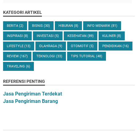
KATEGORI ARTIKEL
BERITA
(2)
BISNIS
(30)
HIBURAN
(8)
INFO MENARIK
(81)
INSPIRASI
(8)
INVESTASI
(5)
KESEHATAN
(89)
KULINER
(8)
LIFESTYLE
(13)
OLAHRAGA
(9)
OTOMOTIF
(5)
PENDIDIKAN
(16)
REVIEW
(167)
TEKNOLOGI
(33)
TIPS TUTORIAL
(48)
TRAVELING
(6)
REFERENSI PENTING
Jasa Pengiriman Terdekat
Jasa Pengiriman Barang