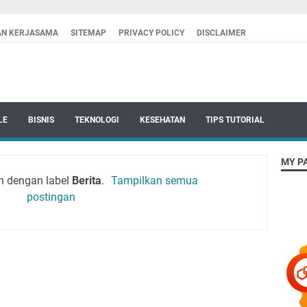
AN KERJASAMA
SITEMAP
PRIVACY POLICY
DISCLAIMER
LE
BISNIS
TEKNOLOGI
KESEHATAN
TIPS TUTORIAL
MY P
n dengan label
Berita
.
Tampilkan semua
postingan