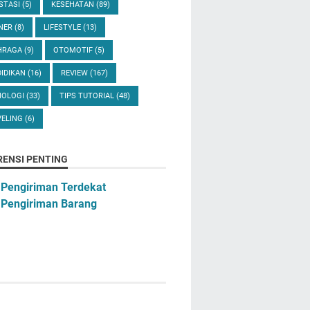
STASI
(5)
KESEHATAN
(89)
INER
(8)
LIFESTYLE
(13)
HRAGA
(9)
OTOMOTIF
(5)
IDIKAN
(16)
REVIEW
(167)
NOLOGI
(33)
TIPS TUTORIAL
(48)
VELING
(6)
RENSI PENTING
 Pengiriman Terdekat
 Pengiriman Barang