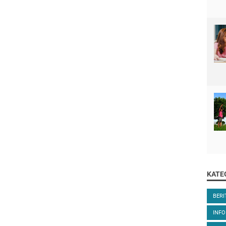
KATE
BER
INFO