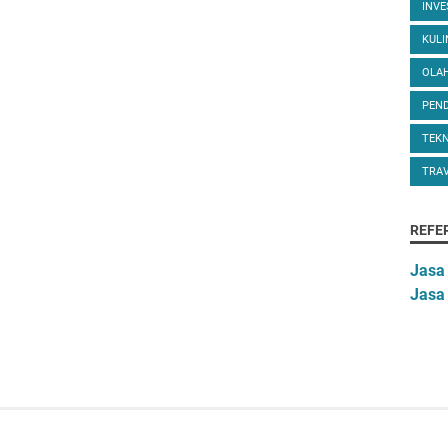
INVE
KUL
OLA
PEND
TEK
TRA
REFE
Jasa
Jasa