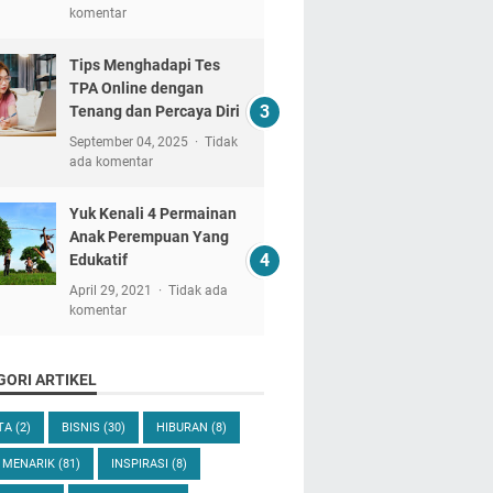
komentar
Tips Menghadapi Tes
TPA Online dengan
Tenang dan Percaya Diri
September 04, 2025
Tidak
ada komentar
Yuk Kenali 4 Permainan
Anak Perempuan Yang
Edukatif
April 29, 2021
Tidak ada
komentar
GORI ARTIKEL
ITA
(2)
BISNIS
(30)
HIBURAN
(8)
 MENARIK
(81)
INSPIRASI
(8)